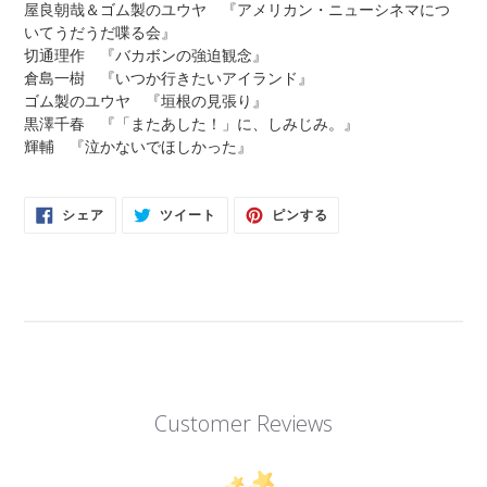
屋良朝哉＆ゴム製のユウヤ 『アメリカン・ニューシネマにつ
いてうだうだ喋る会』
切通理作 『バカボンの強迫観念』
倉島一樹 『いつか行きたいアイランド』
ゴム製のユウヤ 『垣根の見張り』
黒澤千春 『「またあした！」に、しみじみ。』
輝輔 『泣かないでほしかった』
FACEBOOK
TWITTER
PINTEREST
シェア
ツイート
ピンする
で
に
で
シ
投
ピ
ェ
稿
ン
ア
す
す
す
る
る
る
Customer Reviews