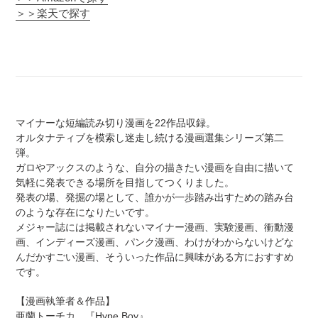
追
＞＞楽天で探す
加
す
る
マイナーな短編読み切り漫画を22作品収録。
オルタナティブを模索し迷走し続ける漫画選集シリーズ第二
弾。
ガロやアックスのような、自分の描きたい漫画を自由に描いて
気軽に発表できる場所を目指してつくりました。
発表の場、発掘の場として、誰かが一歩踏み出すための踏み台
のような存在になりたいです。
メジャー誌には掲載されないマイナー漫画、実験漫画、衝動漫
画、インディーズ漫画、パンク漫画、わけがわからないけどな
んだかすごい漫画、そういった作品に興味がある方におすすめ
です。
【漫画執筆者＆作品】
亜蘭トーチカ 『Hype Boy』