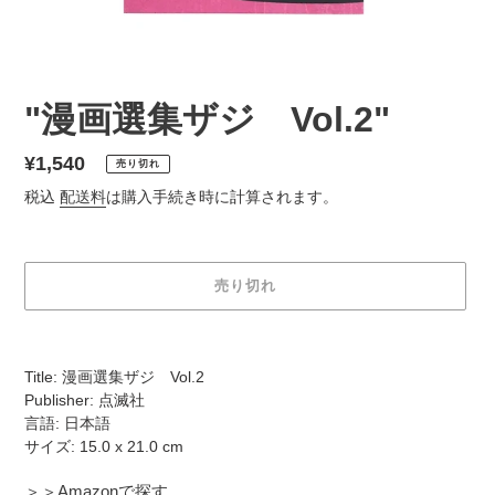
"漫画選集ザジ Vol.2"
通
¥1,540
売り切れ
常
税込
配送料
は購入手続き時に計算されます。
価
格
売り切れ
カ
ー
Title: 漫画選集ザジ Vol.2
ト
Publisher: 点滅社
に
言語: 日本語
商
サイズ: 15.0 x 21.0 cm
品
を
＞＞Amazonで探す