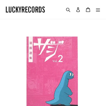
コ
ン
検索
ログイン
カート
テ
ン
ツ
に
ス
キ
ッ
プ
す
る