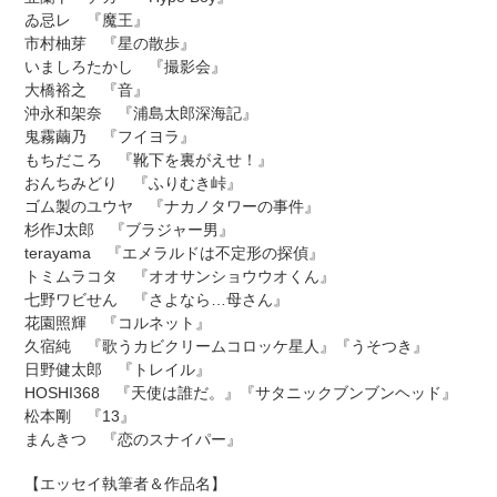
ゐ忌レ 『魔王』
市村柚芽 『星の散歩』
いましろたかし 『撮影会』
大橋裕之 『音』
沖永和架奈 『浦島太郎深海記』
鬼霧繭乃 『フイヨラ』
もちだころ 『靴下を裏がえせ！』
おんちみどり 『ふりむき峠』
ゴム製のユウヤ 『ナカノタワーの事件』
杉作J太郎 『ブラジャー男』
terayama 『エメラルドは不定形の探偵』
トミムラコタ 『オオサンショウウオくん』
七野ワビせん 『さよなら…母さん』
花園照輝 『コルネット』
久宿純 『歌うカビクリームコロッケ星人』『うそつき』
日野健太郎 『トレイル』
HOSHI368 『天使は誰だ。』『サタニックブンブンヘッド』
松本剛 『13』
まんきつ 『恋のスナイパー』
【エッセイ執筆者＆作品名】